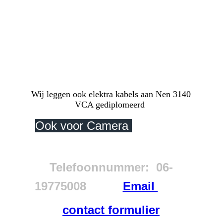
en professioneel aan
Wij leggen en trekken kabels in Den Haag
Voorburg Leidschendam Zoetermeer ook
trekken wij bekabeling in Rijswijk
Scheveningen Wassenaar of wilt u kabels
getrokken hebben in Rotterdam-Utrecht of
Amsterdam ook hier kunt u bij ons terecht.
Voor elk kabel probleem of kabel storing
kunt u bij ons terecht.
Wij leggen ook elektra kabels aan Nen 3140
VCA gediplomeerd
Ook voor Camera
installatie
in heel de Randstad bel of
mail voor meer info
Telefoonnummer: 06-
19775008
Email
contact formulier