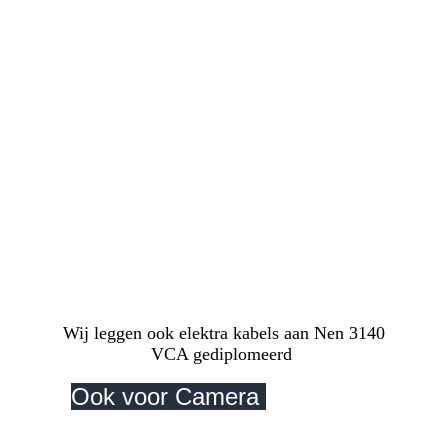
Wilt u kabels uit het zicht en
netjes weggewerkt hebben?
De kabel monteur legt uw bekabeling keurig
en professioneel aan
Wij leggen en trekken kabels in Den Haag
Voorburg Leidschendam Zoetermeer ook
trekken wij bekabeling in Rijswijk
Scheveningen Wassenaar of wilt u kabels
getrokken hebben in Rotterdam-Utrecht of
Amsterdam ook hier kunt u bij ons terecht.
Voor elk kabel probleem of kabel storing
kunt u bij ons terecht.
Wij leggen ook elektra kabels aan Nen 3140
VCA gediplomeerd
Ook voor Camera
installatie
in heel de Randstad bel of